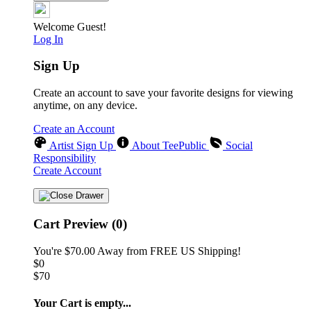
Welcome Guest!
Log In
Sign Up
Create an account to save your favorite designs for viewing
anytime, on any device.
Create an Account
Artist Sign Up
About TeePublic
Social
Responsibility
Create Account
Cart Preview (0)
You're
$70.00
Away from
FREE US Shipping!
$0
$70
Your Cart is empty...