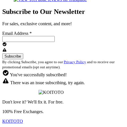
Subscribe to Our Newsletter
For sales, exclusive content, and more!
Email Address
*
By clicking Subscribe, you agree to our
Privacy Policy
and to receive our
promotional emails (opt out anytime).
You've successfully subscribed!
There was an issue subscribing, try again.
Don't love it? We'll fix it. For free.
100% Free Exchanges.
KOITOTO